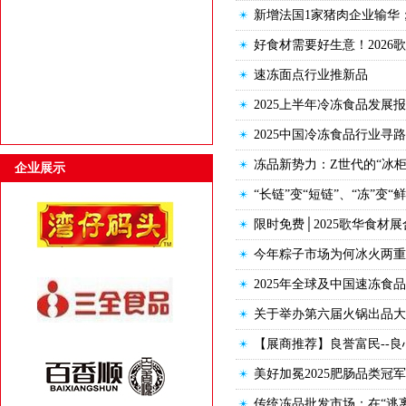
新增法国1家猪肉企业输华；
好食材需要好生意！202
速冻面点行业推新品
2025上半年冷冻食品发展
2025中国冷冻食品行业寻路
冻品新势力：Z世代的“冰柜
企业展示
“长链”变“短链”、“冻”变
限时免费│2025歌华食
今年粽子市场为何冰火两重
2025年全球及中国速冻食
关于举办第六届火锅出品大
【展商推荐】良誉富民--
美好加冕2025肥肠品类冠
传统冻品批发市场：在“逃离